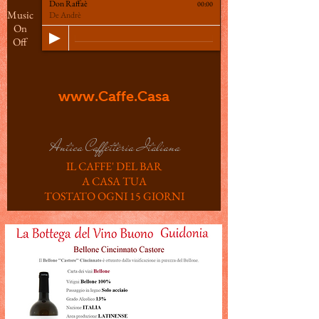
Don Raffaè
00:00
Music
De Andrè
On
Off
www.Caffe.Casa
Antica Caffetteria Italiana
IL CAFFE' DEL BAR
A CASA TUA
TOSTATO OGNI 15 GIORNI