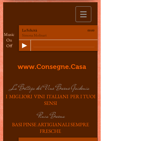
La Felicità
00:00
Music
Simona Molinari
On
Off
www.Consegne.Casa
La Bottega del Vino Buono Guidonia
I MIGLIORI VINI ITALIANI PER I TUOI
SENSI
Pinsa Buona
BASI PINSE ARTIGIANALI SEMPRE
FRESCHE