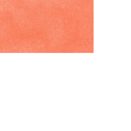
La Bottega del Vino Buono
Antica Caffetteria Italiana
Pinsa Buona
DA OLTRE 20 ANNI
AL VOSTRO